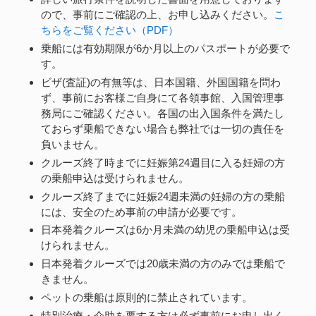
ので、事前にご確認の上、お申し込みください。
こ
ちらをご覧ください（PDF）
乗船には有効期限が6か月以上のパスポートが必要で
す。
ビザ(査証)の有無等は、日本国籍、外国国籍を問わ
ず、事前にお客様ご自身にて各領事館、入国管理事
務局にご確認ください。各国の出入国条件を満たし
ておらず乗船できない場合も弊社では一切の責任を
負いません。
クルーズ終了時までに妊娠第24週目に入る妊婦の方
の乗船申込は受けられません。
クルーズ終了までに妊娠24週未満の妊婦の方の乗船
には、安全のため事前の申請が必要です。
日本発着クルーズは6か月未満の幼児の乗船申込は受
けられません。
日本発着クルーズでは20歳未満の方のみでは乗船で
きません。
ペットの乗船は原則的に禁止されています。
特別治療・介助を要する方は必ず事前にお申し出く