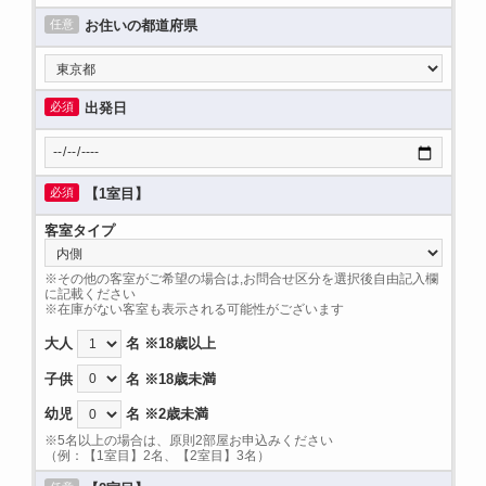
任意
お住いの都道府県
必須
出発日
必須
【1室目】
客室タイプ
※その他の客室がご希望の場合は,お問合せ区分を選択後自由記入欄
に記載ください
※在庫がない客室も表示される可能性がございます
大人
名 ※18歳以上
子供
名 ※18歳未満
幼児
名 ※2歳未満
※5名以上の場合は、原則2部屋お申込みください
（例：【1室目】2名、【2室目】3名）