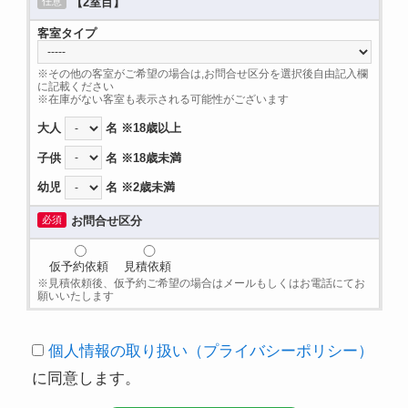
任意
【2室目】
客室タイプ
※その他の客室がご希望の場合は,お問合せ区分を選択後自由記入欄
に記載ください
※在庫がない客室も表示される可能性がございます
大人
名 ※18歳以上
子供
名 ※18歳未満
幼児
名 ※2歳未満
必須
お問合せ区分
仮予約依頼
見積依頼
※見積依頼後、仮予約ご希望の場合はメールもしくはお電話にてお
願いいたします
個人情報の取り扱い（プライバシーポリシー）
に同意します。