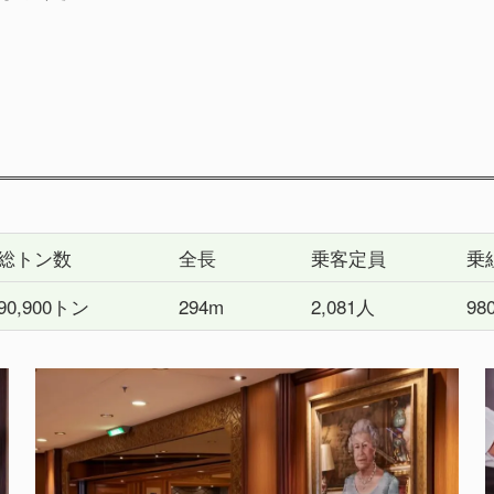
総トン数
全長
乗客定員
乗
90,900トン
294m
2,081人
98