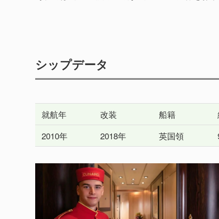
シップデータ
就航年
改装
船籍
2010年
2018年
英国領