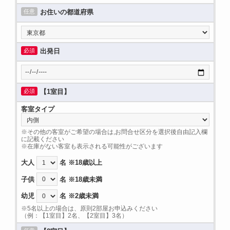
任意
お住いの都道府県
必須
出発日
必須
【1室目】
客室タイプ
※その他の客室がご希望の場合は,お問合せ区分を選択後自由記入欄
に記載ください
※在庫がない客室も表示される可能性がございます
大人
名 ※18歳以上
子供
名 ※18歳未満
幼児
名 ※2歳未満
※5名以上の場合は、原則2部屋お申込みください
（例：【1室目】2名、【2室目】3名）