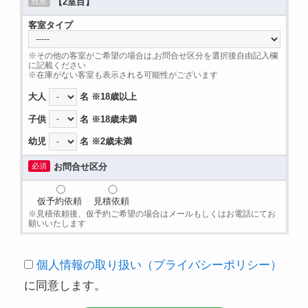
任意
【2室目】
客室タイプ
※その他の客室がご希望の場合は,お問合せ区分を選択後自由記入欄
に記載ください
※在庫がない客室も表示される可能性がございます
大人
名 ※18歳以上
子供
名 ※18歳未満
幼児
名 ※2歳未満
必須
お問合せ区分
仮予約依頼
見積依頼
※見積依頼後、仮予約ご希望の場合はメールもしくはお電話にてお
願いいたします
個人情報の取り扱い（プライバシーポリシー）
に同意します。