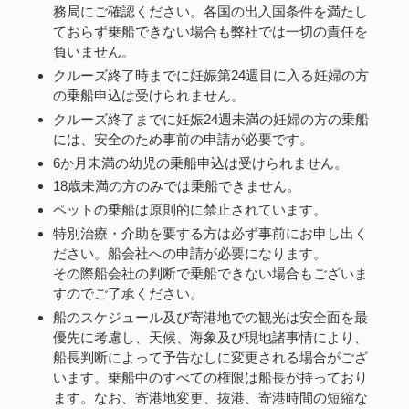
務局にご確認ください。各国の出入国条件を満たし
ておらず乗船できない場合も弊社では一切の責任を
負いません。
クルーズ終了時までに妊娠第24週目に入る妊婦の方
の乗船申込は受けられません。
クルーズ終了までに妊娠24週未満の妊婦の方の乗船
には、安全のため事前の申請が必要です。
6か月未満の幼児の乗船申込は受けられません。
18歳未満の方のみでは乗船できません。
ペットの乗船は原則的に禁止されています。
特別治療・介助を要する方は必ず事前にお申し出く
ださい。船会社への申請が必要になります。
その際船会社の判断で乗船できない場合もございま
すのでご了承ください。
船のスケジュール及び寄港地での観光は安全面を最
優先に考慮し、天候、海象及び現地諸事情により、
船長判断によって予告なしに変更される場合がござ
います。乗船中のすべての権限は船長が持っており
ます。なお、寄港地変更、抜港、寄港時間の短縮な