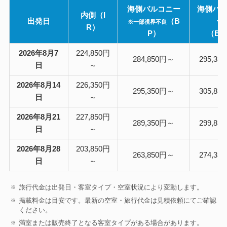
海側バルコニー
海側バ
内側（I
出発日
（B
ー
※一部視界不良
R）
P）
（BR
2026年8月7
224,850円
284,850円～
295,3
日
～
2026年8月14
226,350円
295,350円～
305,8
日
～
2026年8月21
227,850円
289,350円～
299,8
日
～
2026年8月28
203,850円
263,850円～
274,3
日
～
旅行代金は出発日・客室タイプ・空室状況により変動します。
掲載料金は目安です。最新の空室・旅行代金は見積依頼にてご確認
ください。
満室または販売終了となる客室タイプがある場合があります。