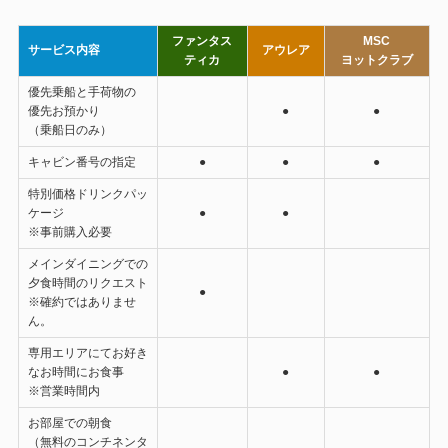
ファンタス
MSC
サービス内容
アウレア
ティカ
ヨットクラブ
優先乗船と手荷物の
優先お預かり
●
●
（乗船日のみ）
キャビン番号の指定
●
●
●
特別価格ドリンクパッ
ケージ
●
●
※事前購入必要
メインダイニングでの
夕食時間のリクエスト
●
※確約ではありませ
ん。
専用エリアにてお好き
なお時間にお食事
●
●
※営業時間内
お部屋での朝食
（無料のコンチネンタ