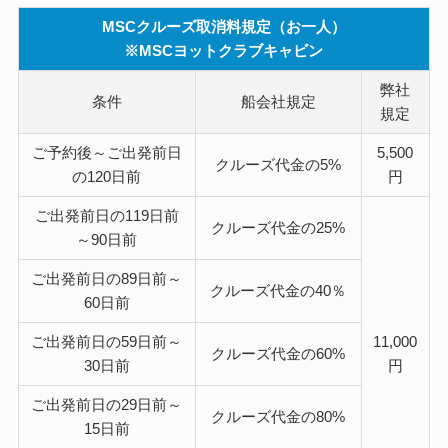
MSCクルーズ取消料規定（お一人）
※MSCヨットクラブキャビン
弊社
条件
船会社規定
規定
ご予約後～ご出発前日
5,500
クルーズ代金の
5%
の120日前
円
ご出発前日の119日前
クルーズ代金の
25%
～90日前
ご出発前日の89日前～
クルーズ代金の
40％
60日前
ご出発前日の59日前～
11,000
クルーズ代金の
60%
30日前
円
ご出発前日の29日前～
クルーズ代金の
80%
15日前