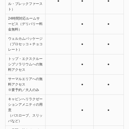
●
●
●
ル・ブレックファース
ト）
24時間対応ルームサ
ービス（デリバリー料
●
●
金無料）
ウェルカムパッケージ
（プロセッコ＋チョコ
●
●
レート）
トップ・エクスクルー
シブソラリウムへの無
●
●
料アクセス
サーマルエリアへの無
料アクセス
●
●
※要予約／大人のみ
キャビンへリラクゼー
ションアメニティの用
意
●
●
（バスローブ、スリッ
パなど）