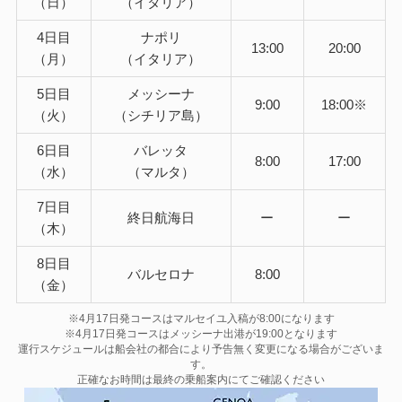
（日）
（イタリア）
4日目
ナポリ
13:00
20:00
（月）
（イタリア）
5日目
メッシーナ
9:00
18:00※
（火）
（シチリア島）
6日目
バレッタ
8:00
17:00
（水）
（マルタ）
7日目
終日航海日
ー
ー
（木）
8日目
バルセロナ
8:00
（金）
※4月17日発コースはマルセイユ入稿が8:00になります
※4月17日発コースはメッシーナ出港が19:00となります
運行スケジュールは船会社の都合により予告無く変更になる場合がございま
す。
正確なお時間は最終の乗船案内にてご確認ください