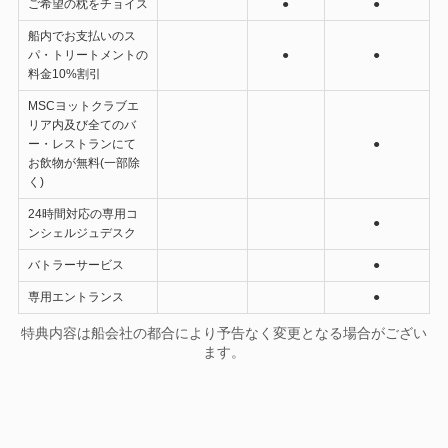
ご希望の枕をチョイス
●
●
船内でお支払いのス
パ・トリートメントの
●
●
料金10%割引
MSCヨットクラブエ
リア内及び全てのバ
ー・レストランにて
●
お飲物が無料(一部除
く)
24時間対応の専用コ
●
ンシェルジュデスク
バトラーサービス
●
専用エントランス
●
特典内容は船会社の都合により予告なく変更となる場合がござい
ます。