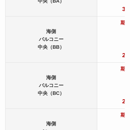
中央（BA）
30
期間
海側
3
バルコニー
中央（BB）
28
期間
海側
3
バルコニー
中央（BC）
28
期間
海側