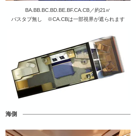
BA.BB.BC.BD.BE.BF.CA.CB／約21㎡
バスタブ無し ※CA.CBは一部視界が遮られます
海側