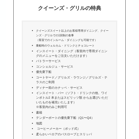
クイーンズ・グリルの特典
クイーンズスイート以上のお客様専用ダイニング、クイー
ンズ・グリルでの1回制の食事
（客室でのインルーム・ダイニングも可能です）
乗船時のウェルカム・ドリンクとチョコレート
インスイート・ダイニング（客室内で専用ダイニン
グのメニューをご注文いただけます）
バトラーサービス
コンシェルジュ・サービス
優先乗下船
コートヤード／グリルズ・ラウンジ／グリルズ・テ
ラスのご利用
ディナー前のカナッペ・サービス
インスイート・バー（ソフト・ドリンクの他、ワイ
ンボトル2 本またはスピリッツ類 からお選びいただ
いたものを補充いたします）
※客室内のみご利用可
書籍
テンダーボートの優先乗下船（Q1〜Q4）
地図
コーヒーメーカー（ポッド式）
柔らかいベロアのバスローブとスリッパ