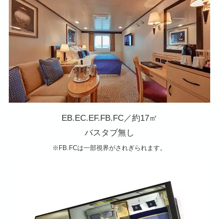
EB.EC.EF.FB.FC／約17㎡
バスタブ無し
※FB.FCは一部視界がされぎられます。