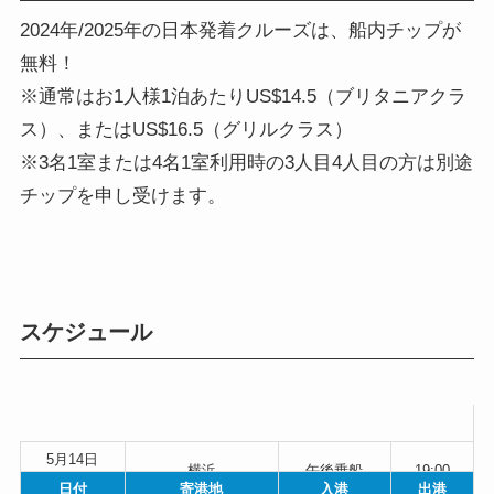
2024年/2025年の日本発着クルーズは、船内チップが
無料！
※通常はお1人様1泊あたりUS$14.5（ブリタニアクラ
ス）、またはUS$16.5（グリルクラス）
※3名1室または4名1室利用時の3人目4人目の方は別途
チップを申し受けます。
スケジュール
5月14日
横浜
午後乗船
19:00
（水）
日付
寄港地
入港
出港