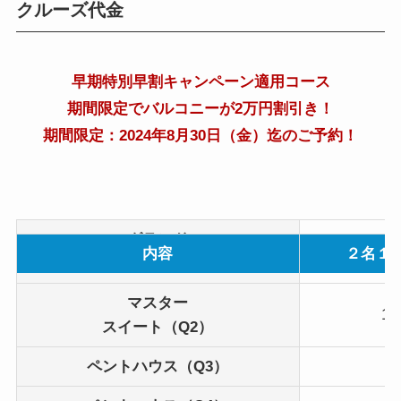
クルーズ代金
早期特別早割キャンペーン適用コース
期間限定でバルコニーが2万円割引き！
期間限定：2024年8月30日（金）迄のご予約！
グランド
1,
内容
２名１
スイート（Q1）
マスター
1,
スイート（Q2）
ペントハウス
（Q3）
9