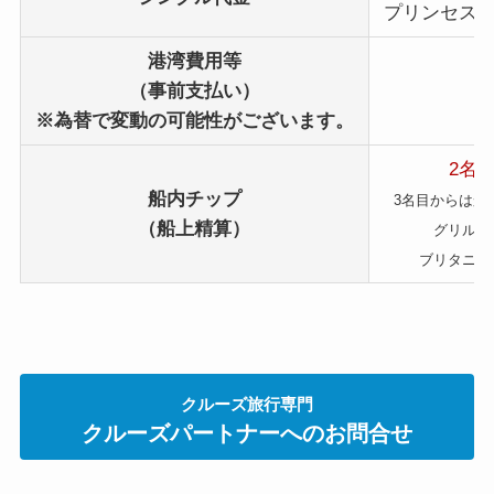
プリンセスス
港湾費用等
（事前支払い）
1
※為替で変動の可能性がございます。
2名
船内チップ
3名目からは船
（船上精算）
グリルク
ブリタニア
クルーズ旅行専門
クルーズパートナーへのお問合せ