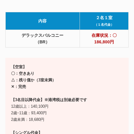
２名１室
内容
（１名代金）
デラックスバルコニー
在庫状況：〇
（BR）
186,800円
【空室】
〇：空きあり
△：残り僅か（3室未満）
✕：完売
【3名目以降代金】※港湾税は別途必要です
12歳以上：140,100円
2歳ｰ11歳：93,400円
2歳未満：18,680円
【シングル代金】