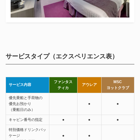
サービスタイプ（エクスペリエンス表）
ファンタス
MSC
サービス内容
アウレア
ティカ
ヨットクラブ
優先乗船と手荷物の
優先お預かり
●
●
（乗船日のみ）
キャビン番号の指定
●
●
●
特別価格ドリンクパッ
ケージ
●
●