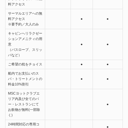
料アクセス
サーマルエリアへの無
料アクセス
●
●
※要予約／大人のみ
キャビンへリラクゼー
ションアメニティの用
意
●
●
（バスローブ、スリッ
パなど）
ご希望の枕をチョイス
●
●
船内でお支払いのス
パ・トリートメントの
●
●
料金10%割引
MSCヨットクラブエ
リア内及び全てのバ
ー・レストランにて
●
お飲物が無料(一部除
く)
24時間対応の専用コ
●