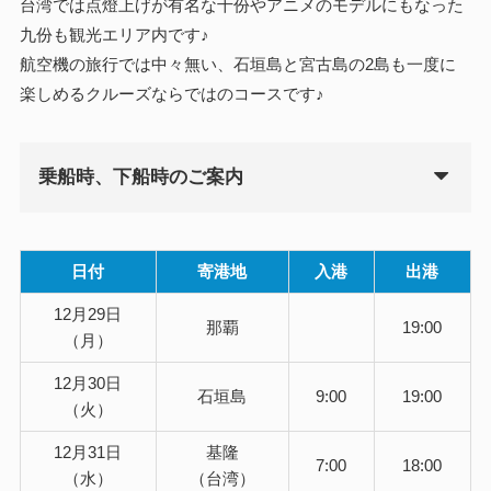
台湾では点燈上げが有名な十份やアニメのモデルにもなった
九份も観光エリア内です♪
航空機の旅行では中々無い、石垣島と宮古島の2島も一度に
楽しめるクルーズならではのコースです♪
乗船時、下船時のご案内
日付
寄港地
入港
出港
12月29日
那覇
19:00
（月）
12月30日
石垣島
9:00
19:00
（火）
12月31日
基隆
7:00
18:00
（水）
（台湾）