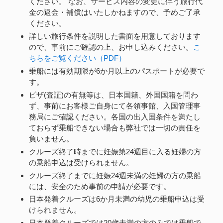
ください。 なお、サービス内容の変更に伴う旅行代
金の返金・補償はいたしかねますので、予めご了承
ください。
詳しい旅行条件を説明した書面を用意しております
ので、事前にご確認の上、お申し込みください。
こ
ちらをご覧ください（PDF）
乗船には有効期限が6か月以上のパスポートが必要で
す。
ビザ(査証)の有無等は、日本国籍、外国国籍を問わ
ず、事前にお客様ご自身にて各領事館、入国管理事
務局にご確認ください。各国の出入国条件を満たし
ておらず乗船できない場合も弊社では一切の責任を
負いません。
クルーズ終了時までに妊娠第24週目に入る妊婦の方
の乗船申込は受けられません。
クルーズ終了までに妊娠24週未満の妊婦の方の乗船
には、安全のため事前の申請が必要です。
日本発着クルーズは6か月未満の幼児の乗船申込は受
けられません。
日本発着クルーズでは20歳未満の方のみでは乗船で