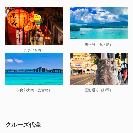
川平湾（石垣島）
九份（台湾）
伊良部大橋（宮古島）
国際通り（那覇）
クルーズ代金