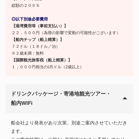
総額の２００％
◎以下別途必要費用
【港湾費用等（事前支払い）】
２２，５００円（為替の影響で変動の可能性がございます）
【船内チップ（船上精算）】
７２ドル（１８ドル／泊）
※２歳未満：無料
【国際観光旅客税（船上精算）】
１，０００円相当のUSドル（2歳以上）
ドリンクパッケージ・寄港地観光ツアー・
船内WIFi
船会社より発表があり次第、別途ご案内させていただき
ます。