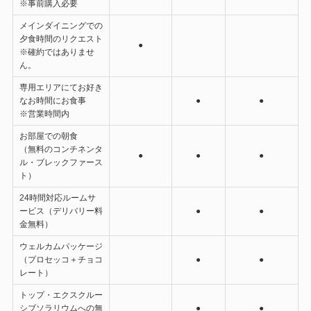
※事前購入必要
メインダイニングでの
夕食時間のリクエスト
●
※確約ではありませ
ん。
専用エリアにてお好き
なお時間にお食事
●
●
※営業時間内
お部屋での朝食
（無料のコンチネンタ
●
●
●
ル・ブレックファース
ト）
24時間対応ルームサ
ービス（デリバリー料
●
●
金無料）
ウェルカムパッケージ
（プロセッコ＋チョコ
●
●
レート）
トップ・エクスクルー
シブソラリウムへの無
●
●