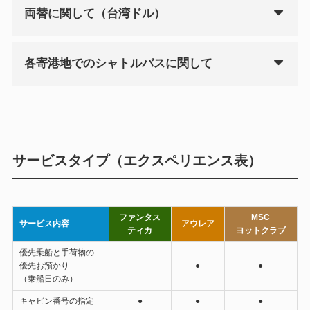
両替に関して（台湾ドル）
各寄港地でのシャトルバスに関して
サービスタイプ（エクスペリエンス表）
ファンタス
MSC
サービス内容
アウレア
ティカ
ヨットクラブ
優先乗船と手荷物の
優先お預かり
●
●
（乗船日のみ）
キャビン番号の指定
●
●
●