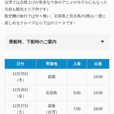
台湾では点燈上げが有名な十份やアニメのモデルにもなった
九份も観光エリア内です♪
航空機の旅行では中々無い、石垣島と宮古島の2島も一度に
楽しめるクルーズならではのコースです♪
乗船時、下船時のご案内
日付
寄港地
入港
出港
12月25日
那覇
19:00
（木）
12月26日
石垣島
9:00
19:00
（金）
12月27日
基隆
7:00
18:00
（土）
（台湾）