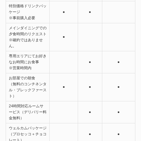
特別価格ドリンクパッ
ケージ
●
●
※事前購入必要
メインダイニングでの
夕食時間のリクエスト
●
※確約ではありませ
ん。
専用エリアにてお好き
なお時間にお食事
●
●
※営業時間内
お部屋での朝食
（無料のコンチネンタ
●
●
●
ル・ブレックファース
ト）
24時間対応ルームサ
ービス（デリバリー料
●
●
金無料）
ウェルカムパッケージ
（プロセッコ＋チョコ
●
●
レート）