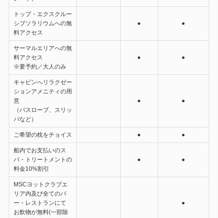
トップ・エクスクルー
シブソラリウムへの無
●
●
料アクセス
サーマルエリアへの無
料アクセス
●
●
※要予約／大人のみ
キャビンへリラクゼー
ションアメニティの用
意
●
●
（バスローブ、スリッ
パなど）
ご希望の枕をチョイス
●
●
船内でお支払いのス
パ・トリートメントの
●
●
料金10%割引
MSCヨットクラブエ
リア内及び全てのバ
ー・レストランにて
●
お飲物が無料(一部除