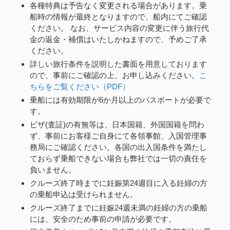
各種特典は予告なく変更される場合があります。乗
船時の情報が最終となりますので、船内にてご確認
ください。 なお、サービス内容の変更に伴う旅行代
金の返金・補償はいたしかねますので、予めご了承
ください。
詳しい旅行条件を説明した書面を用意しております
ので、事前にご確認の上、お申し込みください。
こ
ちらをご覧ください（PDF）
乗船には有効期限が6か月以上のパスポートが必要で
す。
ビザ(査証)の有無等は、日本国籍、外国国籍を問わ
ず、事前にお客様ご自身にて各領事館、入国管理事
務局にご確認ください。各国の出入国条件を満たし
ておらず乗船できない場合も弊社では一切の責任を
負いません。
クルーズ終了時までに妊娠第24週目に入る妊婦の方
の乗船申込は受けられません。
クルーズ終了までに妊娠24週未満の妊婦の方の乗船
には、安全のため事前の申請が必要です。