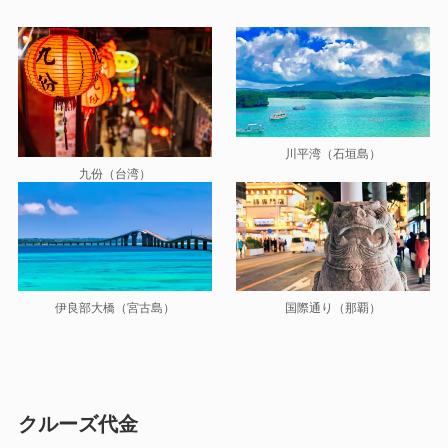
川平湾（石垣島）
九份（台湾）
伊良部大橋（宮古島）
国際通り（那覇）
クルーズ代金