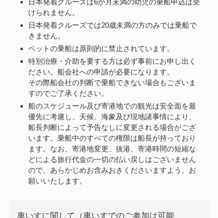
日本発着クルーズは6か月未満の幼児の乗船申込は受
けられません。
日本発着クルーズでは20歳未満の方のみでは乗船で
きません。
ペットの乗船は原則的に禁止されています。
特別治療・介助を要する方は必ず事前にお申し出く
ださい。船会社への申請が必要になります。
その際船会社の判断で乗船できない場合もございま
すのでご了承ください。
船のスケジュール及び寄港地での観光は安全面を最
優先に考慮し、天候、海象及び現地諸事情により、
船長判断によって予告なしに変更される場合がござ
います。乗船中のすべての権限は船長が持っており
ます。なお、寄港地変更、抜港、寄港時間の短縮な
どによる旅行代金の一切の払い戻しはございません
ので、あらかじめお含みおきくださいますよう、お
願いいたします。
車いすに関して（車いすでのご参加は可能