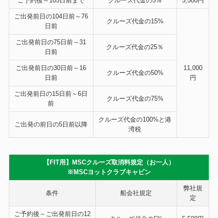
ご予約後～105日前まで
クルーズ代金の5%
5,500円
ご出発前日の104日前～76
クルーズ代金の
15%
日前
ご出発前日の75日前～31
クルーズ代金の
25％
日前
ご出発前日の30日前～16
11,000
クルーズ代金の
50%
日前
円
ご出発前日の15日前～6日
クルーズ代金の
75%
前
クルーズ代金の
100%
と港
ご出発の前日の5日前以降
湾税
【FIT用】MSCクルーズ取消料規定（お一人）
※MSCヨットクラブキャビン
弊社規
条件
船会社規定
定
ご予約後～ご出発前日の12