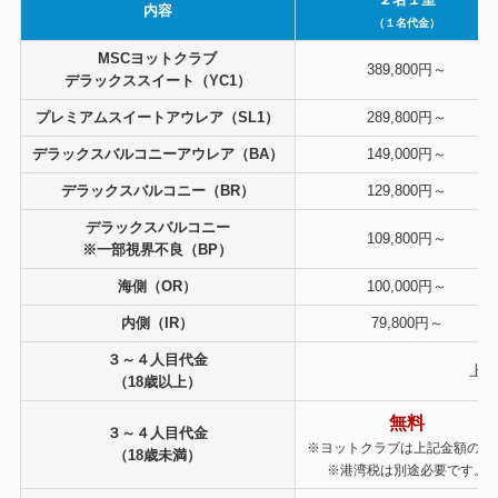
内容
（１名代金）
MSCヨットクラブ
389,800円～
デラックススイート（YC1）
プレミアムスイートアウレア（SL1）
289,800円～
デラックスバルコニーアウレア（BA）
149,000円～
デラックスバルコニー（BR）
129,800円～
デラックスバルコニー
109,800円～
※一部視界不良（BP）
海側（OR）
100,000円～
内側（IR）
79,800円～
３～４人目代金
上記
（18歳以上）
無料
３～４人目代金
※ヨットクラブは上記金額の25
（18歳未満）
※港湾税は別途必要です。