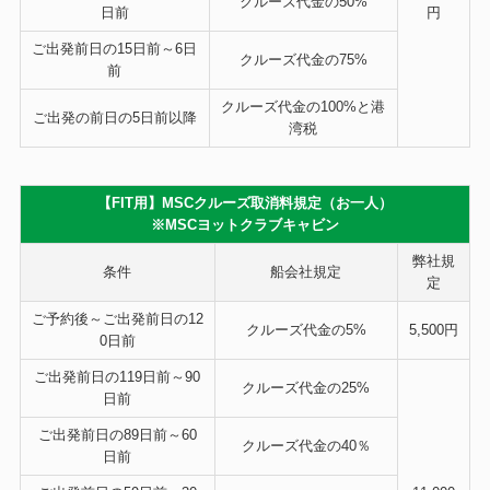
クルーズ代金の
50%
日前
円
ご出発前日の15日前～6日
クルーズ代金の
75%
前
クルーズ代金の
100%
と港
ご出発の前日の5日前以降
湾税
【FIT用】MSCクルーズ取消料規定（お一人）
※MSCヨットクラブキャビン
弊社規
条件
船会社規定
定
ご予約後～ご出発前日の12
クルーズ代金の5%
5,500円
0日前
ご出発前日の119日前～90
クルーズ代金の
25%
日前
ご出発前日の89日前～60
クルーズ代金の
40％
日前