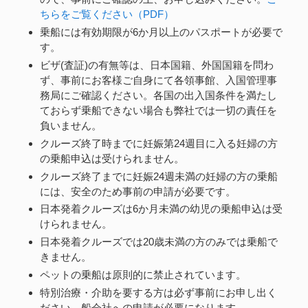
ちらをご覧ください（PDF）
乗船には有効期限が6か月以上のパスポートが必要で
す。
ビザ(査証)の有無等は、日本国籍、外国国籍を問わ
ず、事前にお客様ご自身にて各領事館、入国管理事
務局にご確認ください。各国の出入国条件を満たし
ておらず乗船できない場合も弊社では一切の責任を
負いません。
クルーズ終了時までに妊娠第24週目に入る妊婦の方
の乗船申込は受けられません。
クルーズ終了までに妊娠24週未満の妊婦の方の乗船
には、安全のため事前の申請が必要です。
日本発着クルーズは6か月未満の幼児の乗船申込は受
けられません。
日本発着クルーズでは20歳未満の方のみでは乗船で
きません。
ペットの乗船は原則的に禁止されています。
特別治療・介助を要する方は必ず事前にお申し出く
ださい。船会社への申請が必要になります。