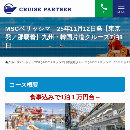
TEL
MENU
MSCベリッシマ 25年11月12日発【東京
発／那覇着】九州・韓国片道クルーズ7泊8
日
クルーズパートナーTOP
MSCベリッシマ日本発着クルーズ
MSCベリッシマ 25年11月
コース概要
食事込みで1泊１万円台～