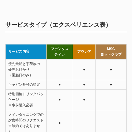
サービスタイプ（エクスペリエンス表）
ファンタス
MSC
サービス内容
アウレア
ティカ
ヨットクラブ
優先乗船と手荷物の
優先お預かり
●
●
（乗船日のみ）
キャビン番号の指定
●
●
●
特別価格ドリンクパッ
ケージ
●
●
※事前購入必要
メインダイニングでの
夕食時間のリクエスト
●
※確約ではありませ
ん。