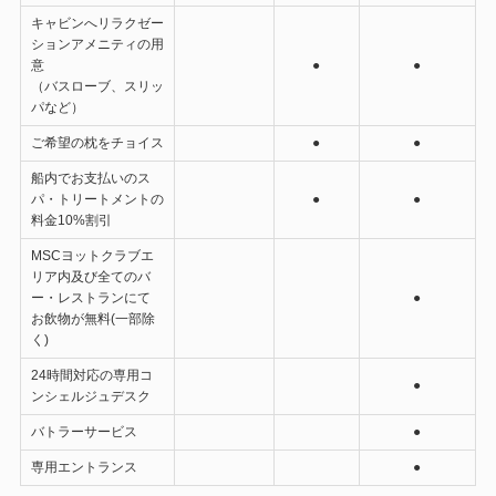
キャビンへリラクゼー
ションアメニティの用
意
●
●
（バスローブ、スリッ
パなど）
ご希望の枕をチョイス
●
●
船内でお支払いのス
パ・トリートメントの
●
●
料金10%割引
MSCヨットクラブエ
リア内及び全てのバ
ー・レストランにて
●
お飲物が無料(一部除
く)
24時間対応の専用コ
●
ンシェルジュデスク
バトラーサービス
●
専用エントランス
●