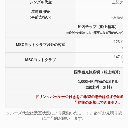
シングル代金
上記クル
港湾費用等
（事前支払い）
※為替の状況
船内チップ（船上精算）
※船会社の都合により変更になる可能がござい
126ド
MSCヨットクラブ以外の客室
2
147ド
MSCヨットクラブ
2
国際観光旅客税（船上精算）
1,000円相当額のUSドル
（2歳未満：無料）
ドリンクパッケージ付きをご希望の場合は必ず予約時に
予約後の追加はできません。
クルーズ代金は残室状況により変動いたします。必ずお見積り後
にご予約お願いします。