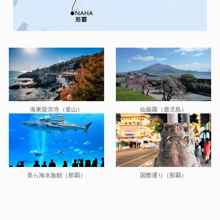
海東龍宮寺（釜山）
仙厳園（鹿児島）
美ら海水族館（那覇）
国際通り（那覇）