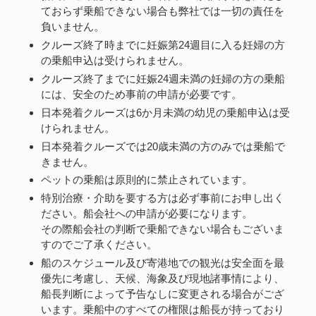
ておらず乗船できない場合も弊社では一切の責任を
負いません。
クルーズ終了時までに妊娠第24週目に入る妊婦の方
の乗船申込は受けられません。
クルーズ終了までに妊娠24週未満の妊婦の方の乗船
には、安全のため事前の申請が必要です。
日本発着クルーズは6か月未満の幼児の乗船申込は受
けられません。
日本発着クルーズでは20歳未満の方のみでは乗船で
きません。
ペットの乗船は原則的に禁止されています。
特別治療・介助を要する方は必ず事前にお申し出く
ださい。船会社への申請が必要になります。
その際船会社の判断で乗船できない場合もございま
すのでご了承ください。
船のスケジュール及び寄港地での観光は安全面を最
優先に考慮し、天候、海象及び現地諸事情により、
船長判断によって予告なしに変更される場合がござ
います。乗船中のすべての権限は船長が持っており