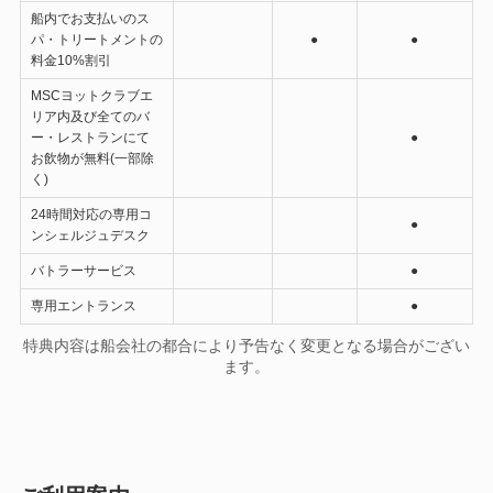
船内でお支払いのス
パ・トリートメントの
●
●
料金10%割引
MSCヨットクラブエ
リア内及び全てのバ
ー・レストランにて
●
お飲物が無料(一部除
く)
24時間対応の専用コ
●
ンシェルジュデスク
バトラーサービス
●
専用エントランス
●
特典内容は船会社の都合により予告なく変更となる場合がござい
ます。