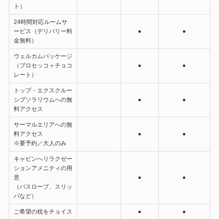
ト）
24時間対応ルームサ
ービス（デリバリー料
●
●
金無料）
ウェルカムパッケージ
（プロセッコ＋チョコ
●
●
レート）
トップ・エクスクルー
シブソラリウムへの無
●
●
料アクセス
サーマルエリアへの無
料アクセス
●
●
※要予約／大人のみ
キャビンへリラクゼー
ションアメニティの用
意
●
●
（バスローブ、スリッ
パなど）
ご希望の枕をチョイス
●
●