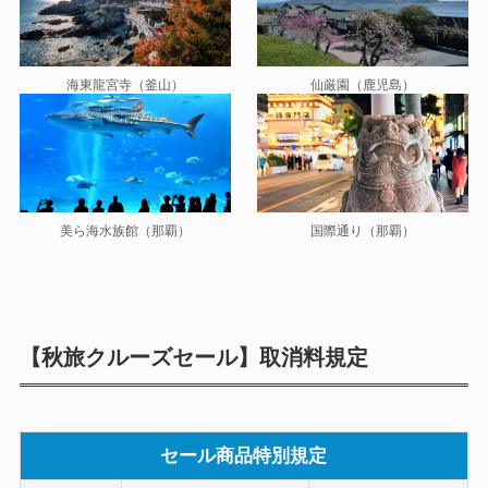
海東龍宮寺（釜山）
仙厳園（鹿児島）
美ら海水族館（那覇）
国際通り（那覇）
【秋旅クルーズセール】取消料規定
セール商品特別規定