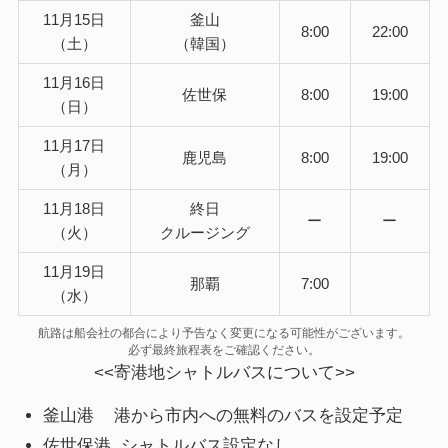
11月15日
釜山
8:00
22:00
（土）
（韓国）
11月16日
佐世保
8:00
19:00
（日）
11月17日
鹿児島
8:00
19:00
（月）
11月18日
終日
ー
ー
（火）
クルージング
11月19日
那覇
7:00
（水）
航路は船会社の都合により予告なく変更になる可能性がございます。
必ず最終旅程表をご確認ください。
<<寄港地シャトルバスについて>>
釜山港 港から市内への無料のバスを設定予定
佐世保港 シャトルバス設定なし