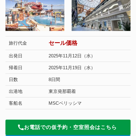
セール価格
旅行代金
出発日
2025年11月12日（水）
帰着日
2025年11月19日（水）
日数
8日間
出港地
東京発那覇着
客船名
MSCベリッシマ
お電話での仮予約・空室照会はこちら