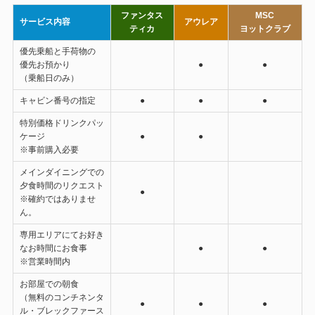
ファンタス
MSC
サービス内容
アウレア
ティカ
ヨットクラブ
優先乗船と手荷物の
優先お預かり
●
●
（乗船日のみ）
キャビン番号の指定
●
●
●
特別価格ドリンクパッ
ケージ
●
●
※事前購入必要
メインダイニングでの
夕食時間のリクエスト
●
※確約ではありませ
ん。
専用エリアにてお好き
なお時間にお食事
●
●
※営業時間内
お部屋での朝食
（無料のコンチネンタ
●
●
●
ル・ブレックファース