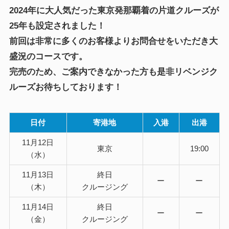
2024年に大人気だった東京発那覇着の片道クルーズが
25年も設定されました！
前回は非常に多くのお客様よりお問合せをいただき大
盛況のコースです。
完売のため、ご案内できなかった方も是非リベンジク
ルーズお待ちしております！
日付
寄港地
入港
出港
11月12日
東京
19:00
（水）
11月13日
終日
ー
ー
（木）
クルージング
11月14日
終日
ー
ー
（金）
クルージング