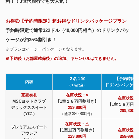
料！！3世代旅行でも大人気！
お得②【予約時限定】超お得なドリンクパッケージプラン
予約時限定で通常322ドル（48,000円相当）のドリンクパッ
ケージが約35%割引き！
※プランはイージーパッケージとなります。
※予約後（お部屋確保後）の追加、キャンセルはできません。
２名１室
【予約時限
内容
ドリンクパッケー
（１名代金）
完売御礼
在庫状況：×
在庫状況：
MSCヨットクラブ
【1室１８万円割引き】
【1室１８万円割
デラックススイート
299,800円
299,800円
（YC1）
（通常389,800円）
在庫状況：△
プレミアムスイート
【1室12万円割引き】
在庫状況：
アウレア
229,800円
259,800円