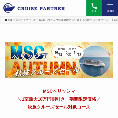
TEL
MENU
クルーズパートナーTOP
MSCベリッシマ日本発着クルーズ
【秋旅クルーズセール】【1室
MSCベリッシマ
＼1室最大18万円割引き 期間限定価格／
秋旅クルーズセール対象コース