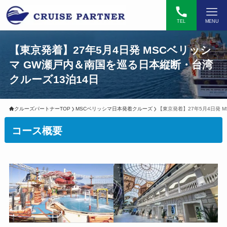
TEL
MENU
【東京発着】27年5月4日発 MSCベリッシ
マ GW瀬戸内＆南国を巡る日本縦断・台湾
クルーズ13泊14日
クルーズパートナーTOP
MSCベリッシマ日本発着クルーズ
【東京発着】27年5月4日発 
コース概要