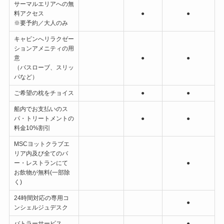
サーマルエリアへの無
料アクセス
●
●
※要予約／大人のみ
キャビンへリラクゼー
ションアメニティの用
意
●
●
（バスローブ、スリッ
パなど）
ご希望の枕をチョイス
●
●
船内でお支払いのス
パ・トリートメントの
●
●
料金10%割引
MSCヨットクラブエ
リア内及び全てのバ
ー・レストランにて
●
お飲物が無料(一部除
く)
24時間対応の専用コ
●
ンシェルジュデスク
バトラーサービス
●