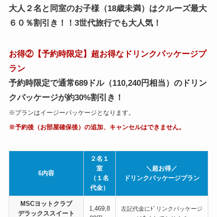
大人２名と同室のお子様（18歳未満）はクルーズ最大
６０％割引き！！3世代旅行でも大人気！
お得②【予約時限定】超お得なドリンクパッケージプ
ラン
予約時限定で通常689ドル（110,240円相当）のドリン
クパッケージが約30%割引き！
※プランはイージーパッケージとなります。
※予約後（お部屋確保後）の追加、キャンセルはできません。
２名１
室
＼超お得／
6内容
（１名
ドリンクパッケージプラン
代金）
MSCヨットクラブ
1,469,8
左記代金にﾄﾞリンクパッケージ
デラックススイート