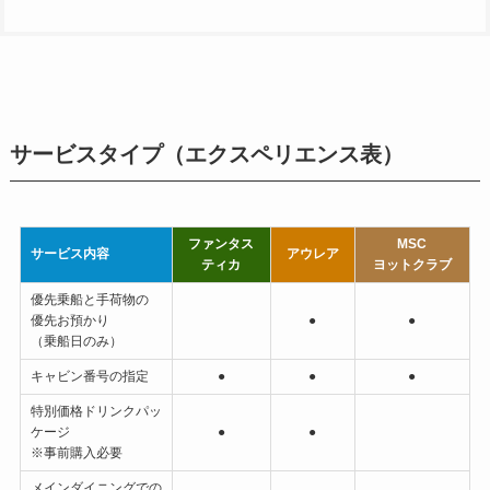
サービスタイプ（エクスペリエンス表）
ファンタス
MSC
サービス内容
アウレア
ティカ
ヨットクラブ
優先乗船と手荷物の
優先お預かり
●
●
（乗船日のみ）
キャビン番号の指定
●
●
●
特別価格ドリンクパッ
ケージ
●
●
※事前購入必要
メインダイニングでの