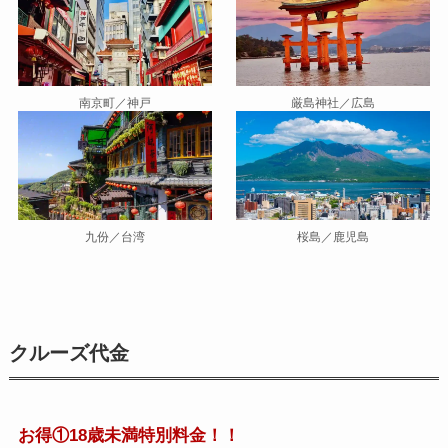
南京町／神戸
厳島神社／広島
九份／台湾
桜島／鹿児島
クルーズ代金
お得①
18歳未満特別料金！！