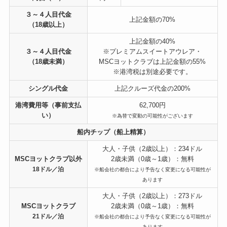
３～４人目代金
上記金額の70%
（18歳以上）
上記金額の40%
３～４人目代金
※プレミアムスイートアウレア・
（18歳未満）
MSCヨットクラブは上記金額の55%
※港湾税は別途必要です。
シングル代金
上記クルーズ代金の200%
港湾費用等（事前支払
62,700円
い）
※為替で変動の可能性がございます
船内チップ（船上精算）
大人・子供（2歳以上）：234ドル
MSCヨットクラブ以外
2歳未満（0歳～1歳）：無料
18ドル／泊
※船会社の都合により予告なく変更になる可能性が
あります
大人・子供（2歳以上）：273ドル
MSCヨットクラブ
2歳未満（0歳～1歳）：無料
21ドル／泊
※船会社の都合により予告なく変更になる可能性が
あります