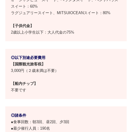
スイート：60%
ラグジュアリースイート、MITSUIOCEANスイート：80%
【子供代金】
2歳以上小学生以下：大人代金の75%
◎以下別途必要費用
【国際観光旅客税】
3,000円（２歳未満は不要）
【船内チップ】
不要です
◎諸条件
●食事回数：朝3回、昼2回、夕3回
●最少催行人員：190名