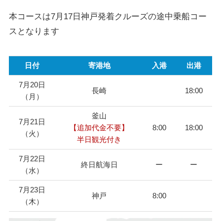
本コースは7月17日神戸発着クルーズの途中乗船コー
スとなります
日付
寄港地
入港
出港
7月20日
長崎
18:00
（月）
釜山
7月21日
【追加代金不要】
8:00
18:00
（火）
半日観光付き
7月22日
終日航海日
ー
ー
（水）
7月23日
神戸
8:00
（木）