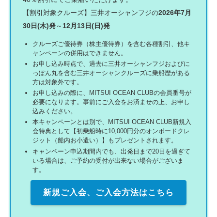
【割引対象クルーズ】三井オーシャンフジの
2026年7月
30日(木)発
～
12月13日(日)発
クルーズご優待券（株主優待券）を含む各種割引、他キ
ャンペーンの併用はできません。
お申し込み時点で、過去に三井オーシャンフジおよびに
っぽん丸を含む三井オーシャンクルーズに乗船歴がある
方は対象外です。
お申し込みの際に、MITSUI OCEAN CLUBの会員番号が
必要になります。事前にご入会をお済ませの上、お申し
込みください。
本キャンペーンとは別で、MITSUI OCEAN CLUB新規入
会特典として【初乗船時に10,000円分のオンボードクレ
ジット（船内お小遣い）】もプレゼントされます。
キャンペーン申込期間内でも、出発日まで20日を過ぎて
いる場合は、ご予約の受付が出来ない場合がございま
す。
新規ご入会、ご入会方法はこちら