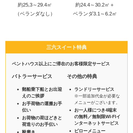
約25,3～29.4㎡
約24.4～30.2㎡＋
（ベランダなし）
ベランダ3.1～6.2㎡
三六スイート特典
ペントハウス以上にご滞在のお客様限定サービス
バトラーサービス
その他の特典
郵船乗下船とお出迎
ランドリーサービス
えのご挨拶
※一部追加代金が必要な
メニューがございます。
お手荷物の運搬お手
伝い
お一人様につき4端末
の無料／無制限WI-FIイ
お荷物の荷ほどきと
ンターネットサービス
荷造りのお手伝い
ピローメニュー
靴磨き