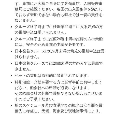
ず、事前にお客様ご自身にて各領事館、入国管理事
務局にご確認ください。各国の出入国条件を満たし
ておらず乗船できない場合も弊社では一切の責任を
負いません。
クルーズ終了時までに妊娠第24週目に入る妊婦の方
の乗船申込は受けられません。
クルーズ終了までに妊娠24週未満の妊婦の方の乗船
には、安全のため事前の申請が必要です。
日本発着クルーズは6か月未満の幼児の乗船申込は受
けられません。
日本発着クルーズでは20歳未満の方のみでは乗船で
きません。
ペットの乗船は原則的に禁止されています。
特別治療・介助を要する方は必ず事前にお申し出く
ださい。船会社への申請が必要になります。
その際船会社の判断で乗船できない場合もございま
すのでご了承ください。
船のスケジュール及び寄港地での観光は安全面を最
優先に考慮し、天候、海象及び現地諸事情により、