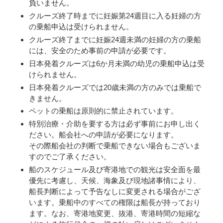
負いません。
クルーズ終了時までに妊娠第24週目に入る妊婦の方
の乗船申込は受けられません。
クルーズ終了までに妊娠24週未満の妊婦の方の乗船
には、安全のため事前の申請が必要です。
日本発着クルーズは6か月未満の幼児の乗船申込は受
けられません。
日本発着クルーズでは20歳未満の方のみでは乗船で
きません。
ペットの乗船は原則的に禁止されています。
特別治療・介助を要する方は必ず事前にお申し出く
ださい。船会社への申請が必要になります。
その際船会社の判断で乗船できない場合もございま
すのでご了承ください。
船のスケジュール及び寄港地での観光は安全面を最
優先に考慮し、天候、海象及び現地諸事情により、
船長判断によって予告なしに変更される場合がござ
います。乗船中のすべての権限は船長が持っており
ます。なお、寄港地変更、抜港、寄港時間の短縮な