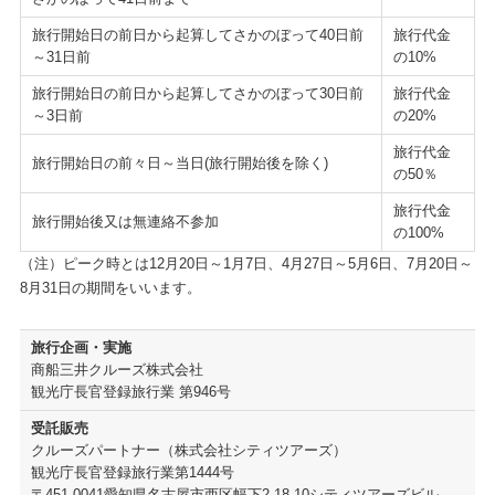
旅行開始日の前日から起算してさかのぼって40日前
旅行代金
～31日前
の
10%
旅行開始日の前日から起算してさかのぼって30日前
旅行代金
～3日前
の
20%
旅行代金
旅行開始日の前々日～当日(旅行開始後を除く)
の
50％
旅行代金
旅行開始後又は無連絡不参加
の
100%
（注）ピーク時とは12月20日～1月7日、4月27日～5月6日、7月20日～
8月31日の期間をいいます。
旅行企画・実施
商船三井クルーズ株式会社
観光庁長官登録旅行業 第946号
受託販売
クルーズパートナー（株式会社シティツアーズ）
観光庁長官登録旅行業第1444号
〒451-0041愛知県名古屋市西区幅下2-18-10シティツアーズビル