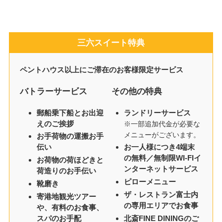
三六スイート特典
ペントハウス以上にご滞在のお客様限定サービス
バトラーサービス
その他の特典
郵船乗下船とお出迎
ランドリーサービス
えのご挨拶
※一部追加代金が必要な
メニューがございます。
お手荷物の運搬お手
伝い
お一人様につき4端末
の無料／無制限WI-FIイ
お荷物の荷ほどきと
ンターネットサービス
荷造りのお手伝い
ピローメニュー
靴磨き
ザ・レストラン富士内
寄港地観光ツアー
の専用エリアでお食事
や、有料のお食事、
スパのお手配
北斎FINE DININGのご