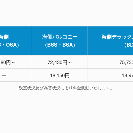
海側
海側バルコニー
海側デラック
S・OSA）
（BSS・BSA）
（B
,480円～
72,430円～
75,7
ー
18,150円
18,
残室状況及び為替状況により料金変動いたします。