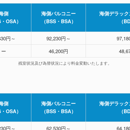
海側
海側バルコニー
海側デラック
S・OSA）
（BSS・BSA）
（B
,630円～
92,230円～
97,1
ー
46,200円
48,
残室状況及び為替状況により料金変動いたします。
海側
海側バルコニー
海側デラック
S・OSA）
（BSS・BSA）
（B
,230円～
62,530円～
64,1