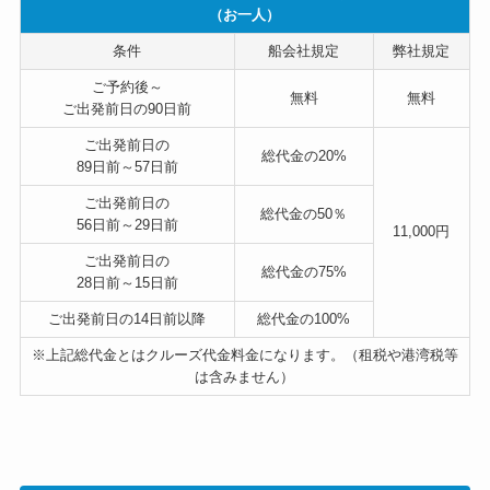
（お一人）
条件
船会社規定
弊社規定
ご予約後～
無料
無料
ご出発前日の90日前
ご出発前日の
総代金の
20%
89日前～57日前
ご出発前日の
総代金の
50％
56日前～29日前
11,000円
ご出発前日の
総代金の
75%
28日前～15日前
ご出発前日の14日前以降
総代金の
100%
※上記総代金とはクルーズ代金料金になります。（租税や港湾税等
は含みません）