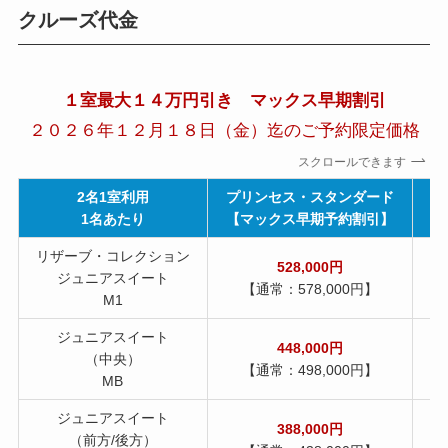
クルーズ代金
１室最大１４万円引き マックス早期割引
２０２６年１２月１８日（金）迄のご予約限定価格
スクロールできます
2名1室利用
プリンセス・スタンダード
1名あたり
【マックス早期予約割引】
【
リザーブ・コレクション
528,000円
ジュニアスイート
【通常：578,000円】
M1
ジュニアスイート
448,000円
（中央）
【通常：498,000円】
MB
ジュニアスイート
388,000円
（前方/後方）