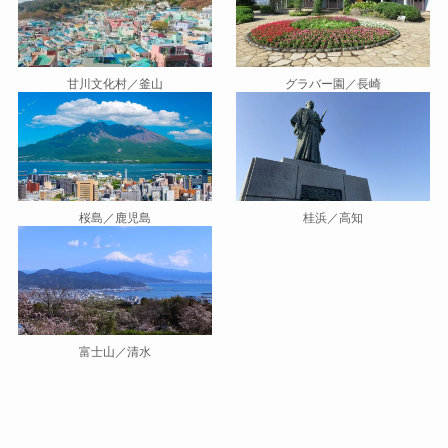
甘川文化村／釜山
グラバー園／長崎
桜島／鹿児島
桂浜／高知
富士山／清水