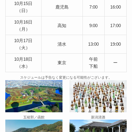
10月15日
鹿児島
7:00
16:00
（日）
10月16日
高知
9:00
17:00
（月）
10月17日
清水
13:00
19:00
（火）
10月18日
午前
東京
ー
（水）
下船
スケジュールは予告なく変更になる可能性がございます。
五稜郭／函館
新潟清酒