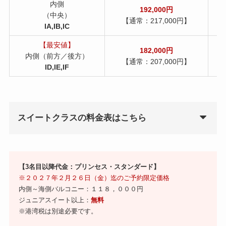
内側
192,000円
（中央）
【通常：217,000円】
IA,IB,IC
【最安値】
182,000円
内側（前方／後方）
【通常：207,000円】
ID,IE,IF
スイートクラスの料金表はこちら
【3名目以降代金：プリンセス・スタンダード】
※２０２７年２月２６日（金）迄のご予約限定価格
内側～海側バルコニー：１１８，０００円
ジュニアスイート以上：
無料
※港湾税は別途必要です。