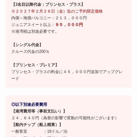
【3名目以降代金：プリンセス・プラス】
※
２０２７年２月２６日（金）迄のご予約限定価格
内側～海側バルコニー：２１３，０００円
ジュニアスイート以上：
９５，０００円
※港湾税は別途必要です。
【シングル代金】
クルーズ代金の200％
【プリンセス・プレミア】
プリンセス・プラスの料金に４５，０００円追加でアップグレ
ード
◎以下別途必要費用
【港湾費用等（事前支払い）】
２４，６４０円（為替の影響で変動の可能性がございます）
【船内チップ（船上精算）】
一般客室 ：18ドル／泊