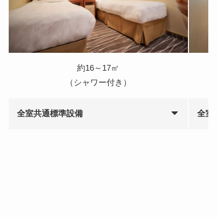
約16～17㎡
（シャワー付き）
全室共通標準設備
全室