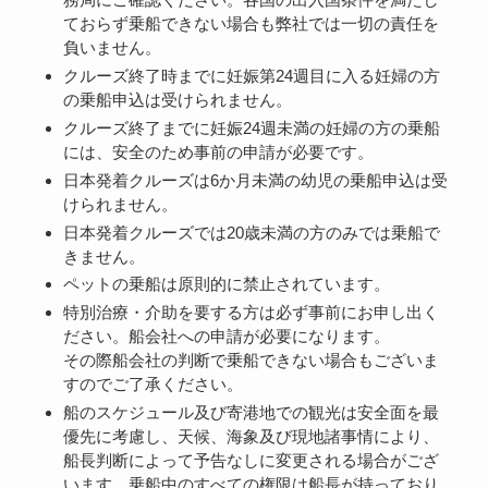
ておらず乗船できない場合も弊社では一切の責任を
負いません。
クルーズ終了時までに妊娠第24週目に入る妊婦の方
の乗船申込は受けられません。
クルーズ終了までに妊娠24週未満の妊婦の方の乗船
には、安全のため事前の申請が必要です。
日本発着クルーズは6か月未満の幼児の乗船申込は受
けられません。
日本発着クルーズでは20歳未満の方のみでは乗船で
きません。
ペットの乗船は原則的に禁止されています。
特別治療・介助を要する方は必ず事前にお申し出く
ださい。船会社への申請が必要になります。
その際船会社の判断で乗船できない場合もございま
すのでご了承ください。
船のスケジュール及び寄港地での観光は安全面を最
優先に考慮し、天候、海象及び現地諸事情により、
船長判断によって予告なしに変更される場合がござ
います。乗船中のすべての権限は船長が持っており