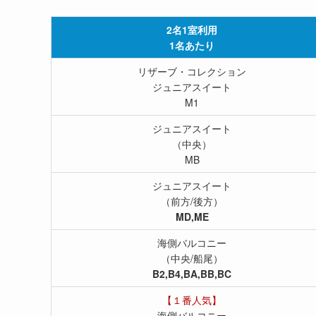
2名1室利用
1名あたり
リザーブ・コレクション
ジュニアスイート
M1
ジュニアスイート
（中央）
MB
ジュニアスイート
（前方/後方）
MD,ME
海側バルコニー
（中央/船尾）
B2,B4,BA,BB,BC
【１番人気】
海側バルコニー