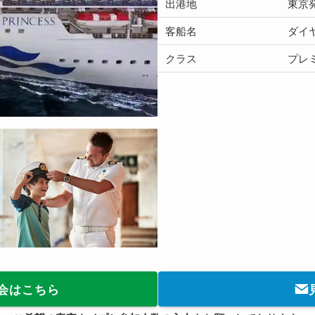
出港地
東京
客船名
ダイ
クラス
プレ
会はこちら