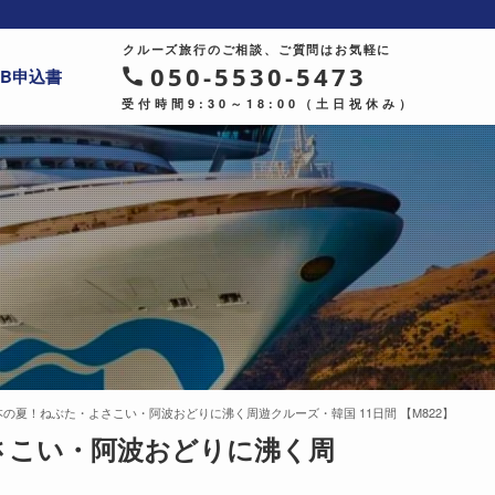
クルーズ旅行のご相談、ご質問はお気軽に
050-5530-5473
EB申込書
受付時間9:30～18:00（土日祝休み）
本の夏！ねぶた・よさこい・阿波おどりに沸く周遊クルーズ・韓国 11日間 【M822】
よさこい・阿波おどりに沸く周