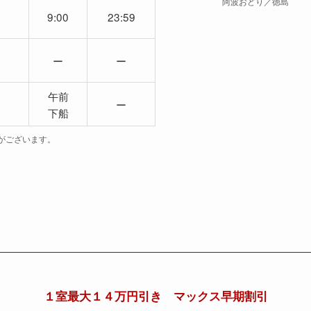
阿波おどり／徳島
9:00
23:59
ー
ー
午前
ー
下船
がございます。
１室最大１４万円引き マックス早期割引