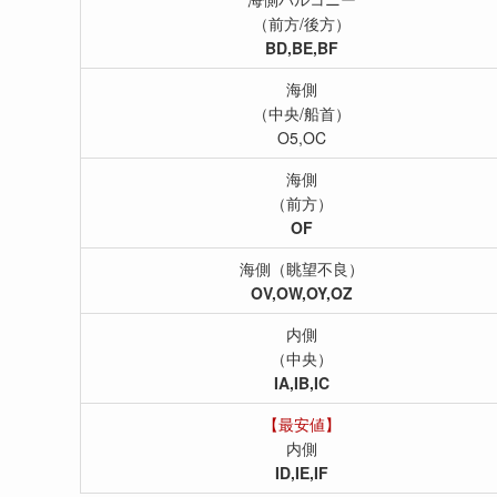
（前方/後方）
BD,BE,BF
海側
（中央/船首）
O5,OC
海側
（前方）
OF
海側（眺望不良）
OV,OW,OY,OZ
内側
（中央）
IA,IB,IC
【最安値】
内側
ID,IE,IF