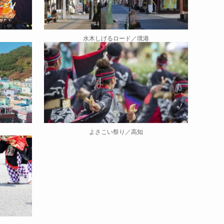
水木しげるロード／境港
よさこい祭り／高知