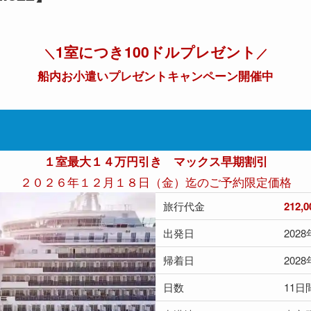
1室につき100ドルプレゼント
＼
／
船内お小遣いプレゼントキャンペーン開催中
１室最大１４万円引き マックス早期割引
２０２６年１２月１８日（金）迄のご予約限定価格
旅行代金
212,
出発日
202
帰着日
202
日数
11日