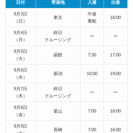
日付
寄港地
入港
出港
9月3日
午後
東京
16:00
（日）
乗船
9月4日
終日
ー
ー
（月）
クルージング
9月5日
函館
7:30
17:00
（火）
9月6日
新潟
10:00
19:00
（水）
9月7日
終日
ー
ー
（木）
クルージング
9月8日
釜山
7:00
16:00
（金）
9月9日
長崎
7:00
16:00