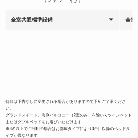
（シャワー付き）
全室共通標準設備
全室
特典は予告なしに変更される場合がありますので予めご了承くださ
い。
グランドスイート、海側バルコニー（2室のみ）を除いてツインベッド
またはダブルベッドをお選びいただけます
※3名以上でご利用の場合はお部屋タイプにより3台目以降のベッドタ
イプが異なります