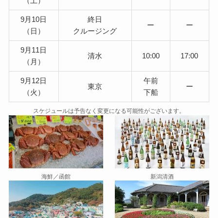
（土）
9月10日
終日
ー
ー
（日）
クルージング
9月11日
清水
10:00
17:00
（月）
9月12日
午前
東京
ー
（火）
下船
スケジュールは予告なく変更になる可能性がございます。
海鮮／函館
新潟清酒