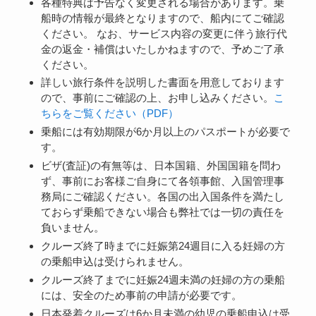
各種特典は予告なく変更される場合があります。乗
船時の情報が最終となりますので、船内にてご確認
ください。 なお、サービス内容の変更に伴う旅行代
金の返金・補償はいたしかねますので、予めご了承
ください。
詳しい旅行条件を説明した書面を用意しております
ので、事前にご確認の上、お申し込みください。
こ
ちらをご覧ください（PDF）
乗船には有効期限が6か月以上のパスポートが必要で
す。
ビザ(査証)の有無等は、日本国籍、外国国籍を問わ
ず、事前にお客様ご自身にて各領事館、入国管理事
務局にご確認ください。各国の出入国条件を満たし
ておらず乗船できない場合も弊社では一切の責任を
負いません。
クルーズ終了時までに妊娠第24週目に入る妊婦の方
の乗船申込は受けられません。
クルーズ終了までに妊娠24週未満の妊婦の方の乗船
には、安全のため事前の申請が必要です。
日本発着クルーズは6か月未満の幼児の乗船申込は受