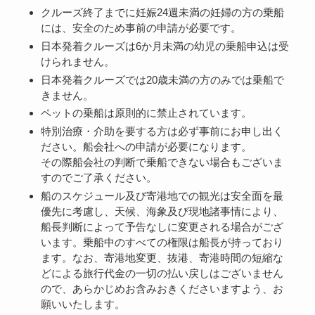
クルーズ終了までに妊娠24週未満の妊婦の方の乗船
には、安全のため事前の申請が必要です。
日本発着クルーズは6か月未満の幼児の乗船申込は受
けられません。
日本発着クルーズでは20歳未満の方のみでは乗船で
きません。
ペットの乗船は原則的に禁止されています。
特別治療・介助を要する方は必ず事前にお申し出く
ださい。船会社への申請が必要になります。
その際船会社の判断で乗船できない場合もございま
すのでご了承ください。
船のスケジュール及び寄港地での観光は安全面を最
優先に考慮し、天候、海象及び現地諸事情により、
船長判断によって予告なしに変更される場合がござ
います。乗船中のすべての権限は船長が持っており
ます。なお、寄港地変更、抜港、寄港時間の短縮な
どによる旅行代金の一切の払い戻しはございません
ので、あらかじめお含みおきくださいますよう、お
願いいたします。