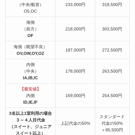
（中央/船首）
233,000円
318,500円
O5,OC
海側
（前方）
218,000円
303,500円
OF
海側（眺望不良）
187,000円
272,500円
OV,OW,OY,OZ
内側
（中央）
178,000円
263,500円
IA,IB,IC
【最安値】
内側
169,000円
254,500円
ID,IE,IF
3名以上1室利用の場合
スタンダード
３～４人目代金
上記代金の50%
代金の50%
（スイート、ジュニア
＋85,500円
スイート以上）