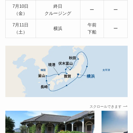
7月10日
終日
ー
ー
（金）
クルージング
7月11日
午前
横浜
ー
（土）
下船
スクロールできます