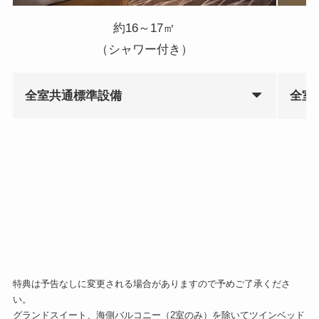
約16～17㎡
（シャワー付き）
全室共通標準設備
全室
特典は予告なしに変更される場合がありますので予めご了承くださ
い。
グランドスイート、海側バルコニー（2室のみ）を除いてツインベッド