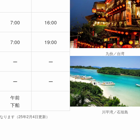
7:00
16:00
7:00
19:00
九份／台湾
ー
ー
ー
ー
午前
下船
川平湾／石垣島
なります（25年2月4日更新）