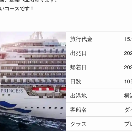
いコースです！
旅行代金
15
出発日
2
帰着日
2
日数
1
出港地
横
客船名
ダ
クラス
プ