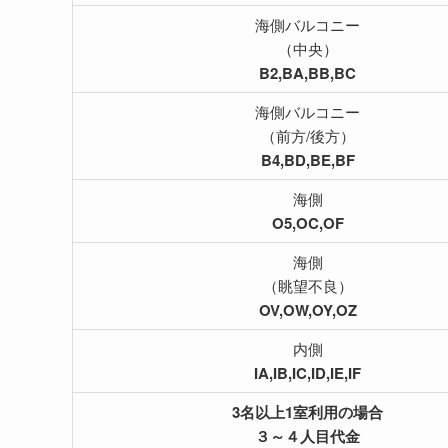
海側バルコニー
（中央）
B2,BA,BB,BC
海側バルコニー
（前方/後方）
B4,BD,BE,BF
海側
O5,OC,OF
海側
（眺望不良）
OV,OW,OY,OZ
内側
IA,IB,IC,ID,IE,IF
3名以上1室利用の場合
３～４人目代金