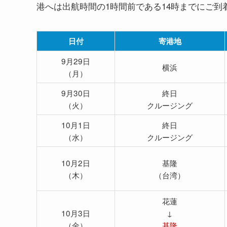
港へは出航時間の1時間前である14時までにご到
日付
寄港地
9月29日
横浜
（月）
9月30日
終日
（火）
クルージング
10月1日
終日
（水）
クルージング
10月2日
基隆
（木）
（台湾）
花蓮
10月3日
↓
（金）
基隆