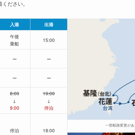
着ください。
入港
出港
午後
15:00
乗船
ー
ー
ー
ー
8:00
19:00
↓
↓
9:00
停泊
一部航路変更があ
停泊
18:00