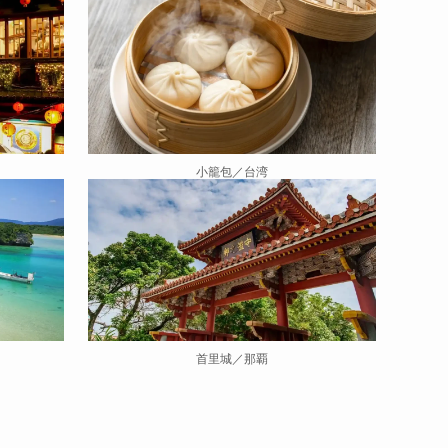
小籠包／台湾
首里城／那覇