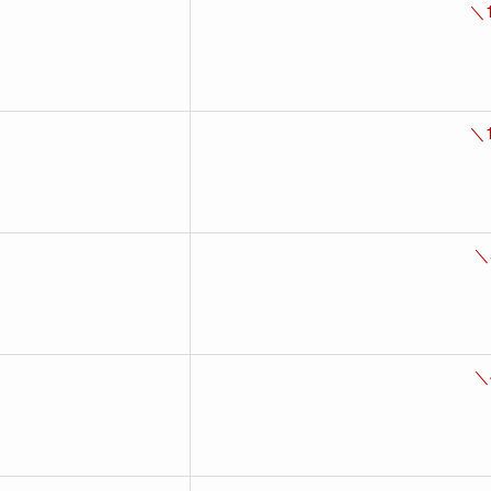
＼
＼
＼
＼