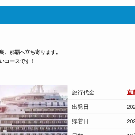
島、那覇へ立ち寄ります。
いコースです！
旅行代金
直
出発日
2
帰着日
2