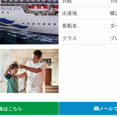
日数
1
出港地
横
客船名
ダ
クラス
プ
会はこちら
メール