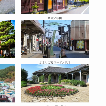
角館／秋田
水木しげるロード／境港