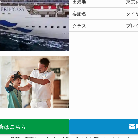
出港地
東京
客船名
ダイ
クラス
プレ
会はこちら