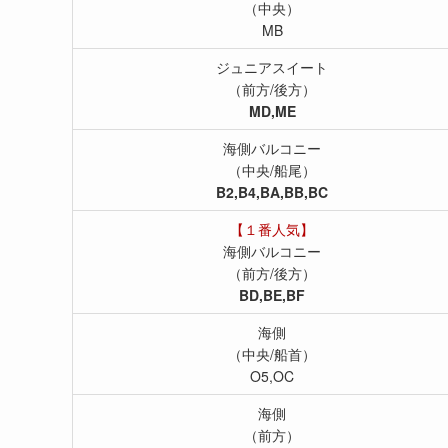
（中央）
MB
ジュニアスイート
（前方/後方）
MD,ME
海側バルコニー
（中央/船尾）
B2,B4,BA,BB,BC
【１番人気】
海側バルコニー
（前方/後方）
BD,BE,BF
海側
（中央/船首）
O5,OC
海側
（前方）