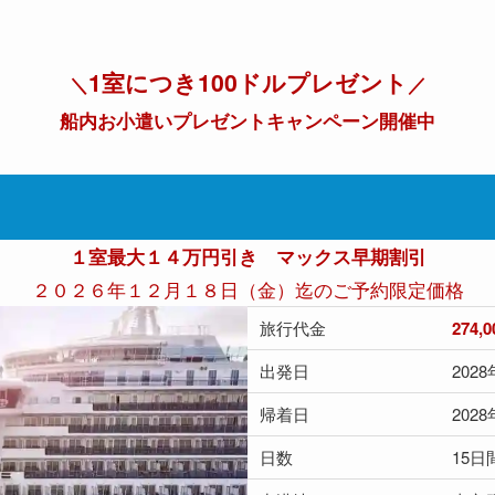
1室につき100ドルプレゼント
＼
／
船内お小遣いプレゼントキャンペーン開催中
１室最大１４万円引き マックス早期割引
２０２６年１２月１８日（金）迄のご予約限定価格
旅行代金
274,
出発日
202
帰着日
202
日数
15日