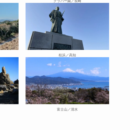
グラバー園／長崎
桂浜／高知
富士山／清水