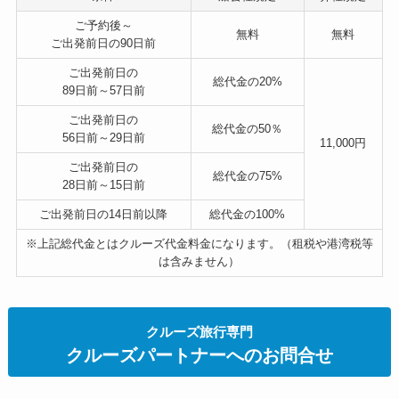
ご予約後～
無料
無料
ご出発前日の90日前
ご出発前日の
総代金の
20%
89日前～57日前
ご出発前日の
総代金の
50％
56日前～29日前
11,000円
ご出発前日の
総代金の
75%
28日前～15日前
ご出発前日の14日前以降
総代金の
100%
※上記総代金とはクルーズ代金料金になります。（租税や港湾税等
は含みません）
クルーズ旅行専門
クルーズパートナーへのお問合せ