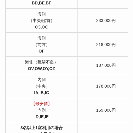
BD,BE,BF
海側
（中央/船首）
233,000円
O5,OC
海側
（前方）
218,000円
OF
海側（眺望不良）
187,000円
OV,OW,OY,OZ
内側
（中央）
178,000円
IA,IB,IC
【最安値】
内側
169,000円
ID,IE,IF
3名以上1室利用の場合