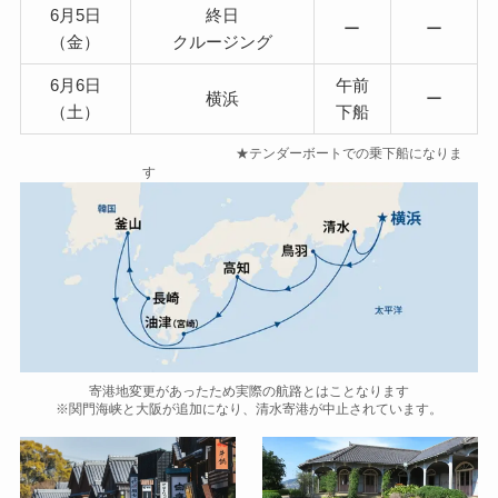
6月5日
終日
ー
ー
（金）
クルージング
6月6日
午前
横浜
ー
（土）
下船
★テンダーボートでの乗下船になりま
す
寄港地変更があったため実際の航路とはことなります
※関門海峡と大阪が追加になり、清水寄港が中止されています。