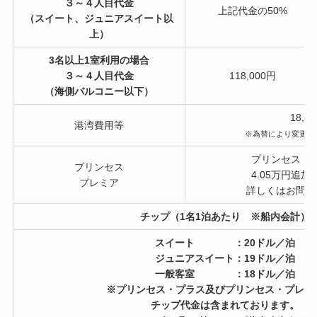
３～４人目代金
上記代金の50%
（スイート、ジュニアスイート以
上）
3名以上1室利用の場合
３～４人目代金
118,000円
（海側バルコニー以下）
18,6
港湾費用等
※為替により変更の
プリンセス・
プリンセス
4.05万円追
プレミア
詳しくはお問合
チップ（1名1泊あたり ※船内会計）
スイート ：20ドル／泊
ジュニアスイート：19ドル／泊
一般客室 ：18ドル／泊
※プリンセス・プラス及びプリンセス・プレミ
チップ代金は含まれております。