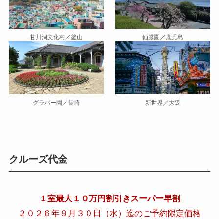
甘川洞文化村／釜山
仙厳園／鹿児島
グラバー園／長崎
新世界／大阪
クルーズ代金
１室最大１０万円割引きスーパー早割
２０２６年９月３０日（水）迄のご予約限定価格