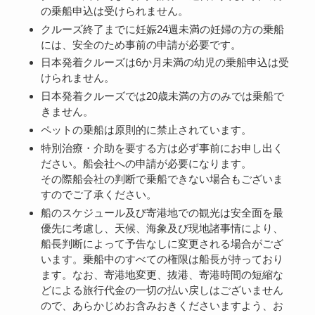
の乗船申込は受けられません。
クルーズ終了までに妊娠24週未満の妊婦の方の乗船
には、安全のため事前の申請が必要です。
日本発着クルーズは6か月未満の幼児の乗船申込は受
けられません。
日本発着クルーズでは20歳未満の方のみでは乗船で
きません。
ペットの乗船は原則的に禁止されています。
特別治療・介助を要する方は必ず事前にお申し出く
ださい。船会社への申請が必要になります。
その際船会社の判断で乗船できない場合もございま
すのでご了承ください。
船のスケジュール及び寄港地での観光は安全面を最
優先に考慮し、天候、海象及び現地諸事情により、
船長判断によって予告なしに変更される場合がござ
います。乗船中のすべての権限は船長が持っており
ます。なお、寄港地変更、抜港、寄港時間の短縮な
どによる旅行代金の一切の払い戻しはございません
ので、あらかじめお含みおきくださいますよう、お