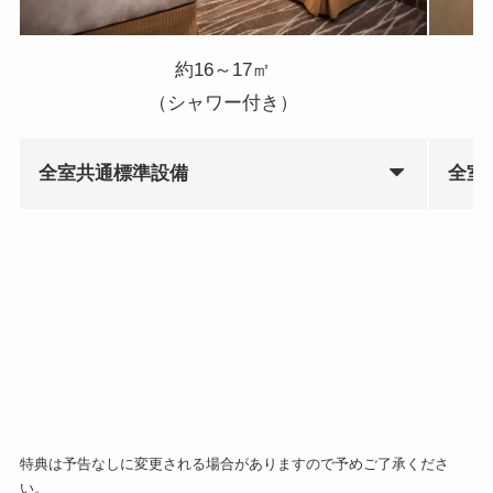
約16～17㎡
（シャワー付き）
全室共通標準設備
全室
特典は予告なしに変更される場合がありますので予めご了承くださ
い。