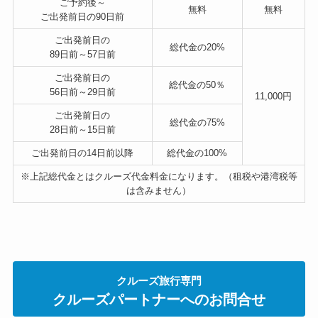
ご予約後～
無料
無料
ご出発前日の90日前
ご出発前日の
総代金の
20%
89日前～57日前
ご出発前日の
総代金の
50％
56日前～29日前
11,000円
ご出発前日の
総代金の
75%
28日前～15日前
ご出発前日の14日前以降
総代金の
100%
※上記総代金とはクルーズ代金料金になります。（租税や港湾税等
は含みません）
クルーズ旅行専門
クルーズパートナーへのお問合せ