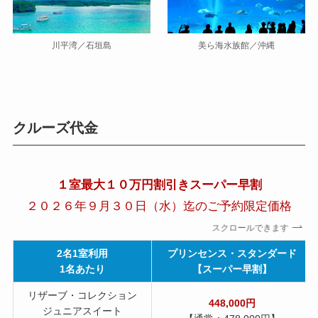
川平湾／石垣島
美ら海水族館／沖縄
クルーズ代金
１室最大１０万円割引きスーパー早割
２０２６年９月３０日（水）迄のご予約限定価格
スクロールできます
2名1室利用
プリンセンス・スタンダード
1名あたり
【スーパー早割】
リザーブ・コレクション
448,000円
ジュニアスイート