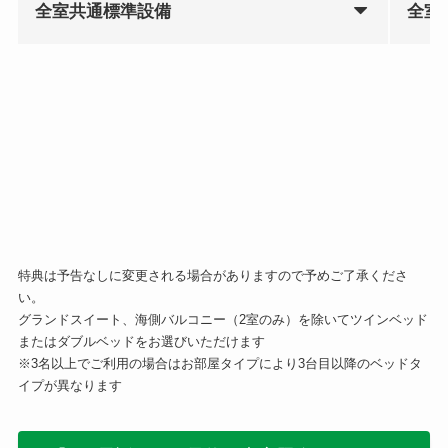
全室共通標準設備
全室
特典は予告なしに変更される場合がありますので予めご了承くださ
い。
グランドスイート、海側バルコニー（2室のみ）を除いてツインベッド
またはダブルベッドをお選びいただけます
※3名以上でご利用の場合はお部屋タイプにより3台目以降のベッドタ
イプが異なります