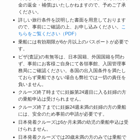
金の返金・補償はいたしかねますので、予めご了承
ください。
詳しい旅行条件を説明した書面を用意しております
ので、事前にご確認の上、お申し込みください。
こ
ちらをご覧ください（PDF）
乗船には有効期限が6か月以上のパスポートが必要で
す。
ビザ(査証)の有無等は、日本国籍、外国国籍を問わ
ず、事前にお客様ご自身にて各領事館、入国管理事
務局にご確認ください。各国の出入国条件を満たし
ておらず乗船できない場合も弊社では一切の責任を
負いません。
クルーズ終了時までに妊娠第24週目に入る妊婦の方
の乗船申込は受けられません。
クルーズ終了までに妊娠24週未満の妊婦の方の乗船
には、安全のため事前の申請が必要です。
日本発着クルーズは6か月未満の幼児の乗船申込は受
けられません。
日本発着クルーズでは20歳未満の方のみでは乗船で