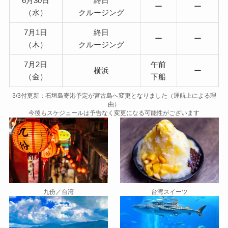
6月30日
終日
ー
ー
（水）
クルージング
7月1日
終日
ー
ー
（木）
クルージング
7月2日
午前
横浜
ー
（金）
下船
3/3付更新：石垣島寄港予定が宮古島へ変更となりました（運航上による理
由）
今後もスケジュールは予告なく変更になる可能性がございます
九份／台湾
台湾スイーツ