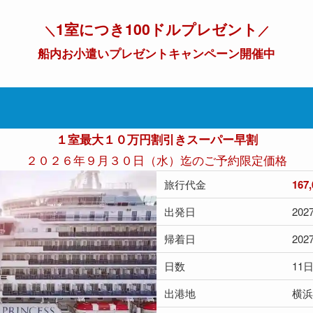
1室につき100ドルプレゼント
＼
／
船内お小遣いプレゼントキャンペーン開催中
１室最大１０万円割引きスーパー早割
２０２６年９月３０日（水）迄のご予約限定価格
旅行代金
167
出発日
20
帰着日
20
日数
11
出港地
横