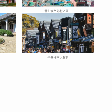
甘川洞文化村／釜山
伊勢神宮／鳥羽