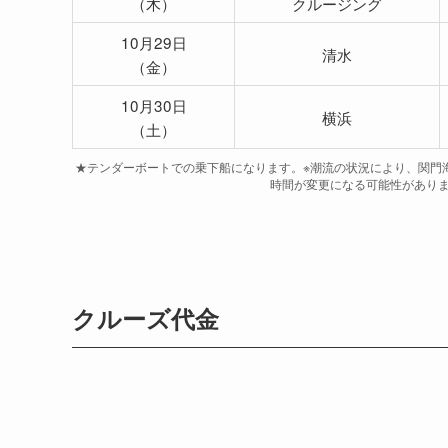
（木）
クルージング
10月29日
清水
（金）
10月30日
横浜
（土）
★テンダーボートでの乗下船になります。※潮流の状況により、関門
時間が変更になる可能性があり
クルーズ代金