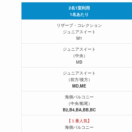
2名1室利用
1名あたり
リザーブ・コレクション
ジュニアスイート
M1
ジュニアスイート
（中央）
MB
ジュニアスイート
（前方/後方）
MD,ME
海側バルコニー
（中央/船尾）
B2,B4,BA,BB,BC
【１番人気】
海側バルコニー