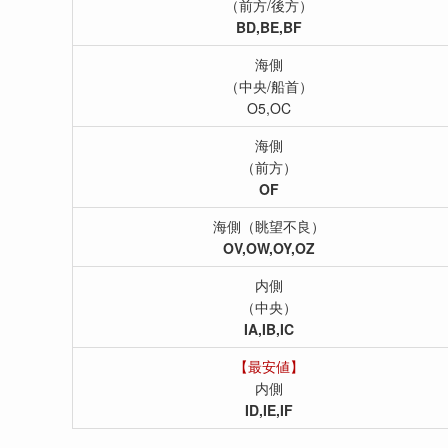
（前方/後方）
BD,BE,BF
海側
（中央/船首）
O5,OC
海側
（前方）
OF
海側（眺望不良）
OV,OW,OY,OZ
内側
（中央）
IA,IB,IC
【最安値】
内側
ID,IE,IF