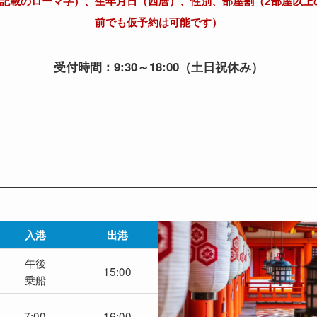
ト記載のローマ字）、生年月日（西暦）、性別、部屋割（2部屋以上
前でも仮予約は可能です）
受付時間：9:30～18:00（土日祝休み）
入港
出港
午後
15:00
乗船
7:00
16:00