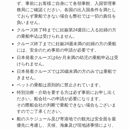
ず、事前にお客様ご自身にて各領事館、入国管理事
務局にご確認ください。各国の出入国条件を満たし
ておらず乗船できない場合も弊社では一切の責任を
負いません。
クルーズ終了時までに妊娠第24週目に入る妊婦の方
の乗船申込は受けられません。
クルーズ終了までに妊娠24週未満の妊婦の方の乗船
には、安全のため事前の申請が必要です。
日本発着クルーズは6か月未満の幼児の乗船申込は受
けられません。
日本発着クルーズでは20歳未満の方のみでは乗船で
きません。
ペットの乗船は原則的に禁止されています。
特別治療・介助を要する方は必ず事前にお申し出く
ださい。船会社への申請が必要になります。
その際船会社の判断で乗船できない場合もございま
すのでご了承ください。
船のスケジュール及び寄港地での観光は安全面を最
優先に考慮し、天候、海象及び現地諸事情により、