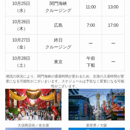
10月25日
関門海峡
11:00
13:00
（水）
クルージング
10月26日
広島
7:00
17:00
（木）
10月27日
終日
ー
ー
（金）
クルージング
10月28日
午前
東京
ー
（土）
下船
潮流の状況により、関門海峡の通過時間が変わるため、次港の入港時間が変
更になる可能性がございまいます。スケジュールは予告なく変更になる可能
性がございます。
大須商店街／名古屋
新世界／大阪