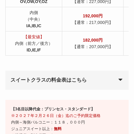
OV,OW,OY,OZ
【通常：227,000円】
内側
192,000円
（中央）
【通常：217,000円】
IA,IB,IC
【最安値】
182,000円
内側（前方／後方）
【通常：207,000円】
ID,IE,IF
スイートクラスの料金表はこちら
【3名目以降代金：プリンセス・スタンダード】
※２０２７年２月２６日（金）迄のご予約限定価格
内側～海側バルコニー：１１８，０００円
ジュニアスイート以上：
無料