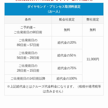
ダイヤモンド・プリンセス取消料規定
（お一人）
条件
船会社規定
弊社規定
ご予約後～
無料
無料
ご出発前日の90日前
ご出発前日の
総代金の
20%
89日前～57日前
ご出発前日の
総代金の
50％
56日前～29日前
11,000円
ご出発前日の
総代金の
75%
28日前～15日前
ご出発前日の14日前以降
総代金の
100%
※上記総代金とはクルーズ代金料金になります。（租税や港湾税等
は含みません）