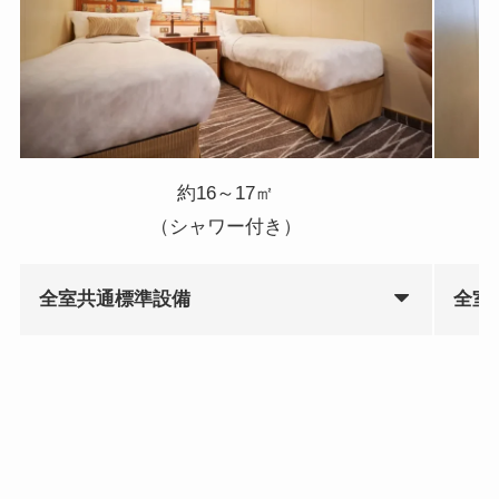
約16～17㎡
（シャワー付き）
全室共通標準設備
全室