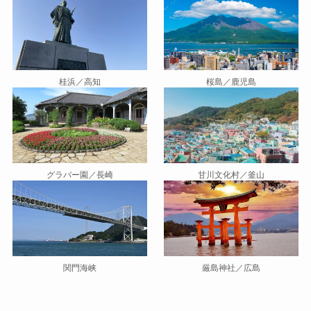
桂浜／高知
桜島／鹿児島
グラバー園／長崎
甘川文化村／釜山
関門海峡
厳島神社／広島