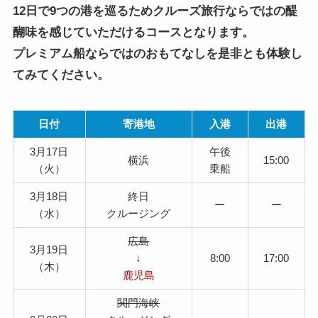
12日で9つの港を巡るためクルーズ旅行ならではの醍
醐味を感じていただけるコースとなります。
プレミアム船ならではのおもてなしを是非とも体験し
てみてください。
日付
寄港地
入港
出港
3月17日
午後
横浜
15:00
（火）
乗船
3月18日
終日
ー
ー
（水）
クルージング
広島
3月19日
↓
8:00
17:00
（木）
鹿児島
関門海峡