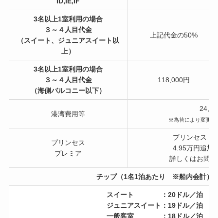
ID,IE,IF
3名以上1室利用の場合
３～４人目代金
上記代金の50%
（スイート、ジュニアスイート以
上）
3名以上1室利用の場合
３～４人目代金
118,000円
（海側バルコニー以下）
24,8
港湾費用等
※為替により変更の
プリンセス・
プリンセス
4.95万円追
プレミア
詳しくはお問合
チップ（1名1泊あたり ※船内会計）
スイート ：20ドル／泊
ジュニアスイート：19ドル／泊
一般客室 ：18ドル／泊