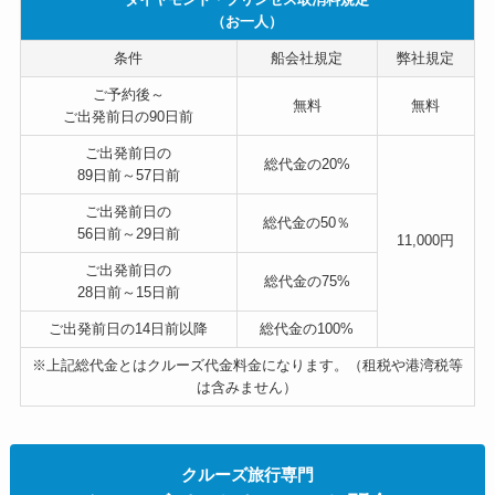
（お一人）
条件
船会社規定
弊社規定
ご予約後～
無料
無料
ご出発前日の90日前
ご出発前日の
総代金の
20%
89日前～57日前
ご出発前日の
総代金の
50％
56日前～29日前
11,000円
ご出発前日の
総代金の
75%
28日前～15日前
ご出発前日の14日前以降
総代金の
100%
※上記総代金とはクルーズ代金料金になります。（租税や港湾税等
は含みません）
クルーズ旅行専門