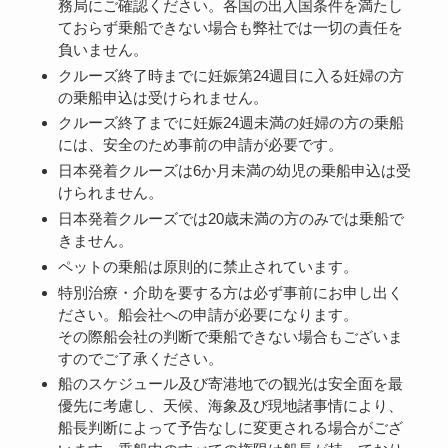
務局にご確認ください。各国の出入国条件を満たし
ておらず乗船できない場合も弊社では一切の責任を
負いません。
クルーズ終了時までに妊娠第24週目に入る妊婦の方
の乗船申込は受けられません。
クルーズ終了までに妊娠24週未満の妊婦の方の乗船
には、安全のため事前の申請が必要です。
日本発着クルーズは6か月未満の幼児の乗船申込は受
けられません。
日本発着クルーズでは20歳未満の方のみでは乗船で
きません。
ペットの乗船は原則的に禁止されています。
特別治療・介助を要する方は必ず事前にお申し出く
ださい。船会社への申請が必要になります。
その際船会社の判断で乗船できない場合もございま
すのでご了承ください。
船のスケジュール及び寄港地での観光は安全面を最
優先に考慮し、天候、海象及び現地諸事情により、
船長判断によって予告なしに変更される場合がござ