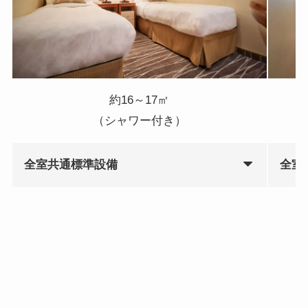
約16～17㎡
（シャワー付き）
全室共通標準設備
全室