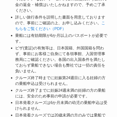
金の返金・補償はいたしかねますので、予めご了承
ください。
詳しい旅行条件を説明した書面を用意しております
ので、事前にご確認の上、お申し込みください。
こ
ちらをご覧ください（PDF）
乗船には有効期限が6か月以上のパスポートが必要で
す。
ビザ(査証)の有無等は、日本国籍、外国国籍を問わ
ず、事前にお客様ご自身にて各領事館、入国管理事
務局にご確認ください。各国の出入国条件を満たし
ておらず乗船できない場合も弊社では一切の責任を
負いません。
クルーズ終了時までに妊娠第24週目に入る妊婦の方
の乗船申込は受けられません。
クルーズ終了までに妊娠24週未満の妊婦の方の乗船
には、安全のため事前の申請が必要です。
日本発着クルーズは6か月未満の幼児の乗船申込は受
けられません。
日本発着クルーズでは20歳未満の方のみでは乗船で