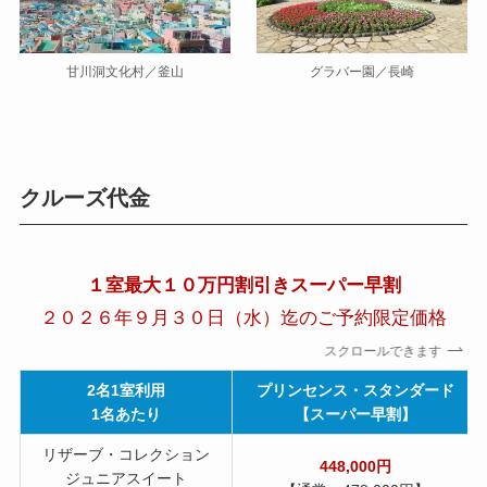
甘川洞文化村／釜山
グラバー園／長崎
クルーズ代金
１室最大１０万円割引きスーパー早割
２０２６年９月３０日（水）迄のご予約限定価格
スクロールできます
2名1室利用
プリンセンス・スタンダード
1名あたり
【スーパー早割】
リザーブ・コレクション
448,000円
ジュニアスイート