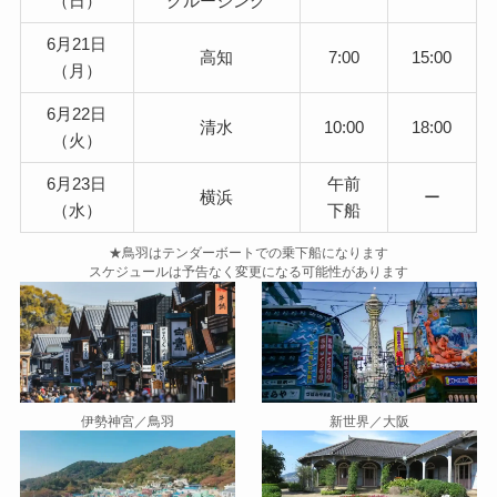
（日）
クルージング
6月21日
高知
7:00
15:00
（月）
6月22日
清水
10:00
18:00
（火）
6月23日
午前
横浜
ー
（水）
下船
★鳥羽はテンダーボートでの乗下船になります
スケジュールは予告なく変更になる可能性があります
伊勢神宮／鳥羽
新世界／大阪