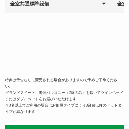
全室共通標準設備
全室
特典は予告なしに変更される場合がありますので予めご了承くださ
い。
グランドスイート、海側バルコニー（2室のみ）を除いてツインベッド
またはダブルベッドをお選びいただけます
※3名以上でご利用の場合はお部屋タイプにより3台目以降のベッドタ
イプが異なります